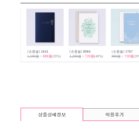
[초롱불]
2641
[초롱불]
8904
[초롱불]
1707
1,100원
>
880원
(20%)
1,200원
>
720원
(40%)
900원
>
720원
(20
카드 기본구성
(상품의 기본구성은 카드, 봉투, 스티커로 이루어져 있습니다.)