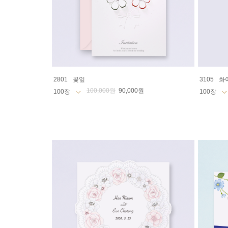
2801
꽃잎
3105
화
100,000원
90,000원