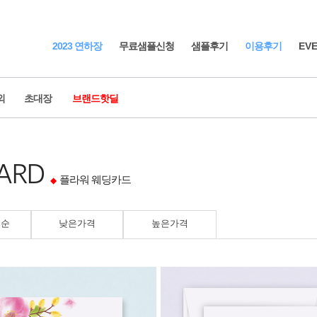
2023 연하장
무료샘플신청
샘플후기
이용후기
EV
외
초대장
브랜드핫딜
초대장
부가상품
CARD
청첩장
기업행사
식권
플라워 웨딩카드
◆
감사장
고희연
감사 / 답례
첫돌
예식 순서지
은순
낮은가격
높은가격
축하카드
미니 청첩장
예단 / 경조
r's card
인테리어 소
하장