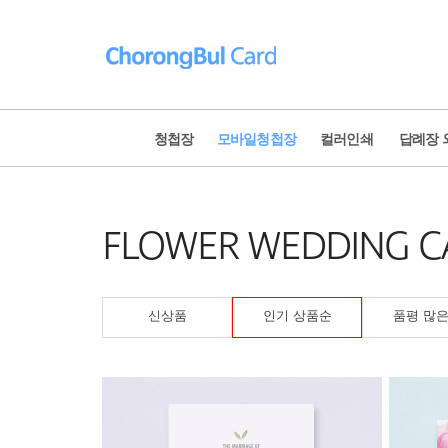
청첩장
모바일청첩장
컬러인쇄
답례장 
청첩장 전체보기
웨딩영상
FLOWER WEDDING 
신상품
모바일 
베스트 청첩장
모바일 
포토 청첩장
식전영상
신상품
인기 상품순
품평 많
내지 컬러인쇄
식중영상
고급 청첩장
New Yea
골드 이니셜
제출용 청첩장
2023 연