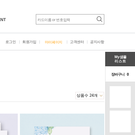
ENT
로그인
회원가입
고객센터
공지사항
마이페이지
My
샘플
리스트
초안확인
무료샘플신청
Brand Card
결제하기
샘플후기작성
장바구니
0
초롱불 카드
배송확인
이용후기작성
장
달콤 카드
추가주문
모바일청첩장
이플 카드
카드 르블랑
봉투
공모전 당선작
품 / 디자인문구