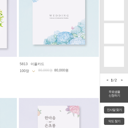
5813
이플카드
80,000원
80,000원
<
1
/2
>
무료샘플
신청하기
인사말 찾기
약도 찾기