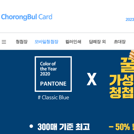
202
청첩장
모바일청첩장
컬러인쇄
답례장 외
초대장
청첩장 전체보기
웨딩영상
신상품
모바일 청첩장
베스트 청첩장
모바일 감사장
포토 청첩장
식전영상
내지 컬러인쇄
식중영상
고급 청첩장
New Year's card
골드 이니셜
제출용 청첩장
2023 연하장