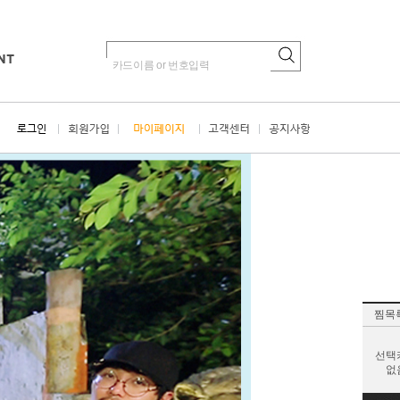
찜목
선택
없