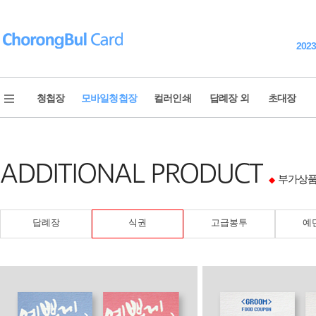
202
청첩장
모바일청첩장
컬러인쇄
답례장 외
초대장
청첩장 전체보기
웨딩영상
ADDITIONAL PRODUCT
신상품
모바일 청첩장
부가상
◆
베스트 청첩장
모바일 감사장
포토 청첩장
식전영상
답례장
식권
고급봉투
예
내지 컬러인쇄
식중영상
고급 청첩장
New Year's card
골드 이니셜
제출용 청첩장
2023 연하장