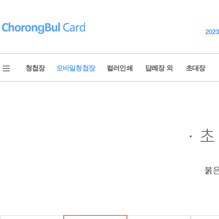
202
청첩장
모바일청첩장
컬러인쇄
답례장 외
초대장
청첩장 전체보기
웨딩영상
신상품
모바일 청첩장
베스트 청첩장
모바일 감사장
포토 청첩장
식전영상
내지 컬러인쇄
식중영상
고급 청첩장
New Year's card
골드 이니셜
제출용 청첩장
2023 연하장