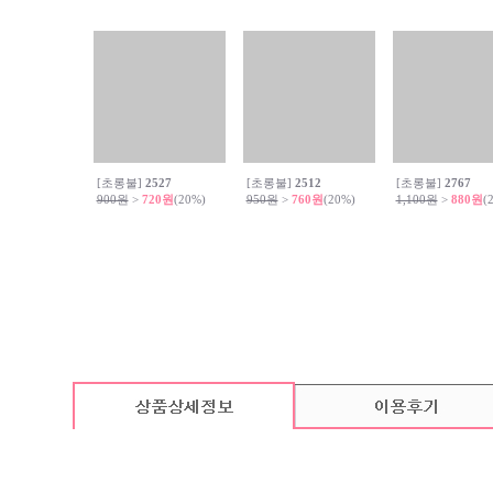
[초롱불]
2527
[초롱불]
2512
[초롱불]
2767
900원
>
720원
(20%)
950원
>
760원
(20%)
1,100원
>
880원
(
카드 기본구성
(상품의 기본구성은 카드, 봉투, 스티커로 이루어져 있습니다. / 속지는