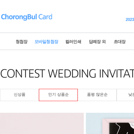
202
청첩장
모바일청첩장
컬러인쇄
답례장 외
초대장
청첩장 전체보기
웨딩영상
CONTEST WEDDING INVITA
신상품
모바일 청첩장
베스트 청첩장
모바일 감사장
포토 청첩장
식전영상
신상품
인기 상품순
품평 많은순
낮
내지 컬러인쇄
식중영상
고급 청첩장
New Year's card
골드 이니셜
제출용 청첩장
2023 연하장