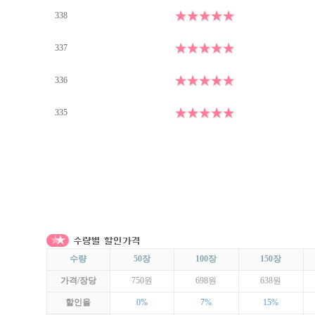
338
337
336
335
1
수량
50장
100장
150장
가격/장당
750원
698원
638원
할인율
0%
7%
15%