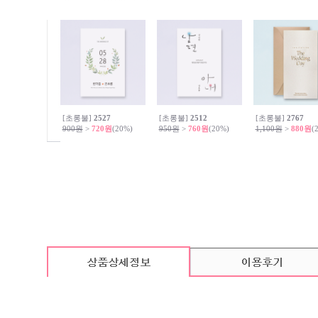
[초롱불]
2527
[초롱불]
2512
[초롱불]
2767
900원
>
720원
(20%)
950원
>
760원
(20%)
1,100원
>
880원
(
카드 기본구성
(상품의 기본구성은 카드, 봉투, 스티커로 이루어져 있습니다.)