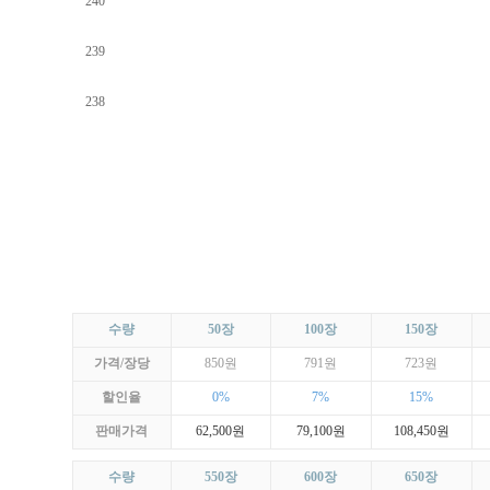
240
239
238
1
수량
50장
100장
150장
가격/장당
850원
791원
723원
할인율
0%
7%
15%
판매가격
62,500원
79,100원
108,450원
수량
550장
600장
650장