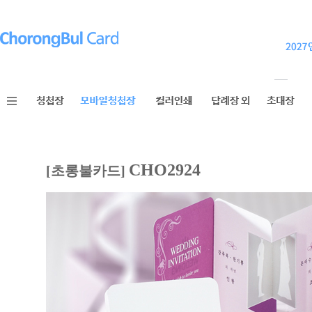
CHO2924
[초롱불카드]