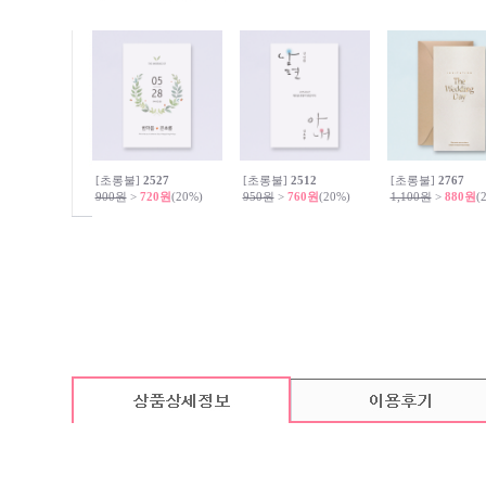
[초롱불]
2527
[초롱불]
2512
[초롱불]
2767
900원
>
720원
(20%)
950원
>
760원
(20%)
1,100원
>
880원
(
카드 기본구성
(상품의 기본구성은 카드, 봉투, 스티커로 이루어져 있습니다. / 속지는