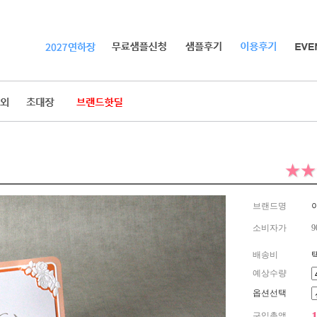
브랜드명
이
소비자가
9
배송비
예상수량
옵션선택
구입총액