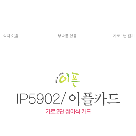
속지 있음
부속물 없음
가로 1번 접기