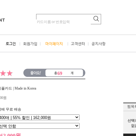
69
플카드 | Made in Korea
00원
찜목
택배 무료 배송
선택
없
162,000원