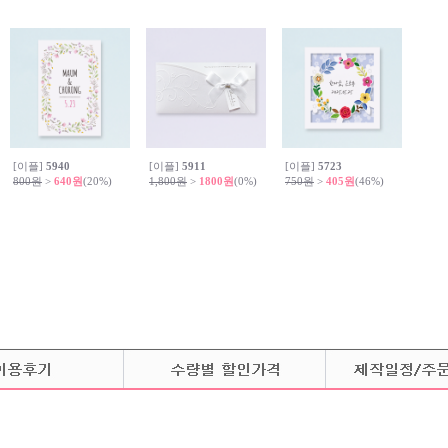
[이플]
5940
[이플]
5911
[이플]
5723
800원
>
640원
(20%)
1,800원
>
1800원
(0%)
750원
>
405원
(46%)
있습니다. / 속지는 끼워드리지 않습니다.)