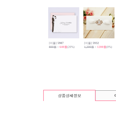
[이플]
5907
[이플]
5932
800원
>
640원
(20%)
1,200원
>
1200원
(0%)
카드 기본구성
(상품의 기본구성은 카드, 봉투, 스티커로 이루어져 