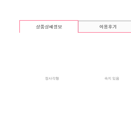
카드 기본구성
(상품의 기본구성은 카드, 봉투, 스티커로 이루어져 있습니다. / 속지는
정사각형
속지 있음