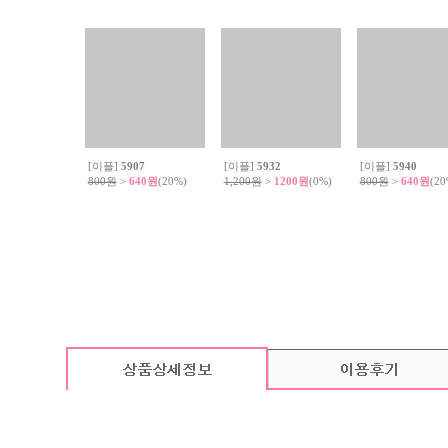
[이플]
5907
[이플]
5932
[이플]
5940
800원
>
640원
(20%)
1,200원
>
1200원
(0%)
800원
>
640원
(20
카드 기본구성
(상품의 기본구성은 카드, 봉투, 스티커로 이루어져 있습니다.)