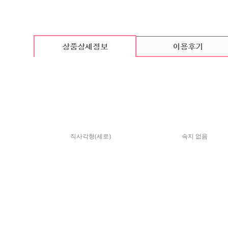
카드 기본구성
(상품의 기본구성은 카드, 봉투, 스티커로 이루어져 있습니다.)
직사각형(세로)
속지 없음