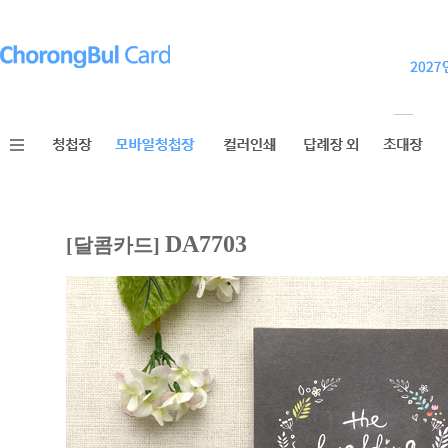
DA7703
[달콤카드]