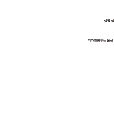
신랑 신
디자인봉투는 옵션 