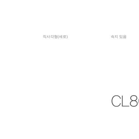
직사각형(세로)
속지 있음