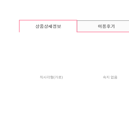
카드 기본구성
(상품의 기본구성은 카드, 봉투, 스티커로 이루어져 있습니다.)
직사각형(가로)
속지 없음