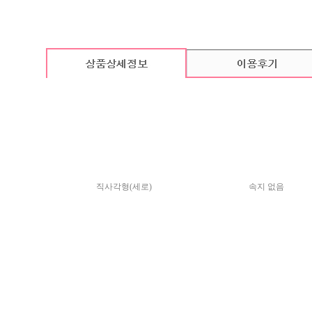
카드 기본구성
(상품의 기본구성은 카드, 봉투, 스티커로 이루어져 있습니다.)
직사각형(세로)
속지 없음