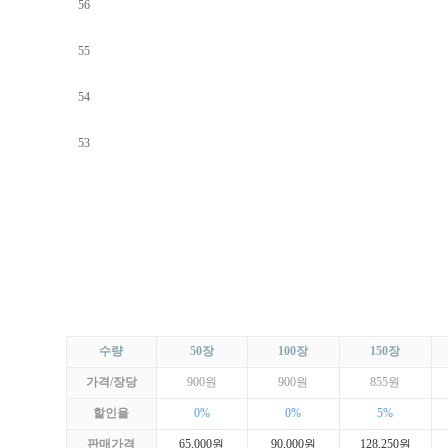
56
55
54
53
수량
50장
100장
150장
가격/장당
900원
900원
855원
할인율
0%
0%
5%
판매가격
65,000원
90,000원
128,250원