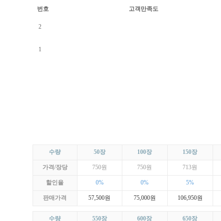
번호
고객만족도
2
1
수량
50장
100장
150장
가격/장당
750원
750원
713원
할인율
0%
0%
5%
판매가격
57,500원
75,000원
106,950원
수량
550장
600장
650장