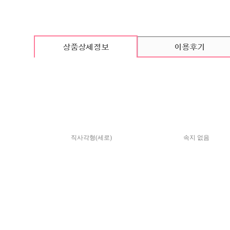
카드 기본구성
(상품의 기본구성은 카드, 봉투, 스티커로 이루어져 있습니다.)
직사각형(세로)
속지 없음