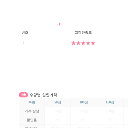
(1)
번호
고객만족도
1
수량
50장
100장
150장
가격/장당
750원
750원
750원
할인율
0%
0%
0%