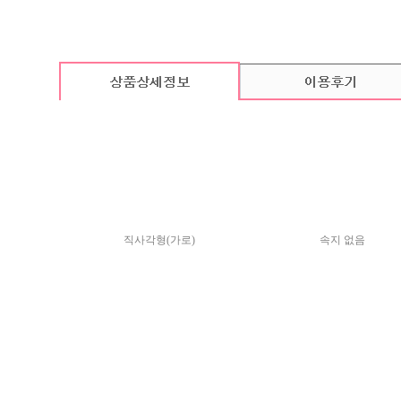
카드 기본구성
(상품의 기본구성은 카드, 봉투, 스티커로 이루어져 있습니다.)
직사각형(가로)
속지 없음