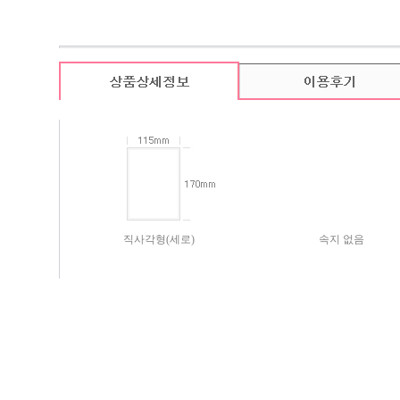
카드 기본구성
(상품의 기본구성은 카드, 봉투, 스티커로 이루어져 있습니다.)
직사각형(세로)
속지 없음