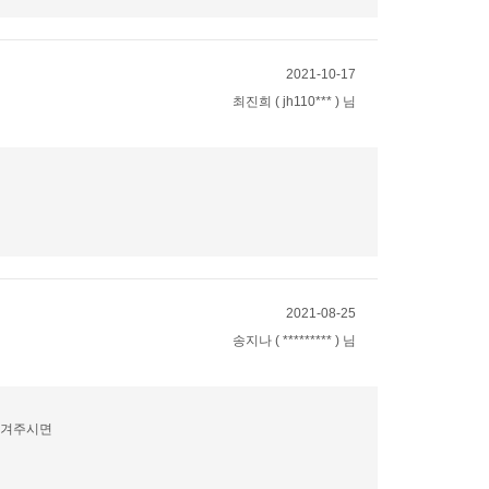
2021-10-17
최진희 ( jh110*** ) 님
2021-08-25
송지나 ( ********* ) 님
남겨주시면