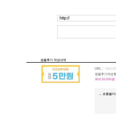
샘플후기 작성내역
URL :
https:
샘플후기작성했
최대 50,000
→ 초롱불카