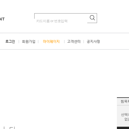
찜목
선택
없