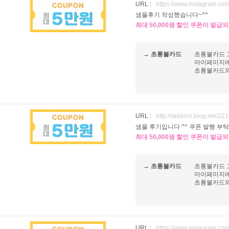
URL :
https://www.instagram.c
샘플후기 작성했습니다~^^
최대 50,000원 할인 쿠폰이 발급
→ 초롱불카드
초롱불카드 
마이페이지에
초롱불카드와 
URL :
http://skebins.blog.me/2
샘플 후기입니다 ^^ 쿠폰 발행 부
최대 50,000원 할인 쿠폰이 발급
→ 초롱불카드
초롱불카드 
마이페이지에
초롱불카드와 
URL :
https://www.instagram.c