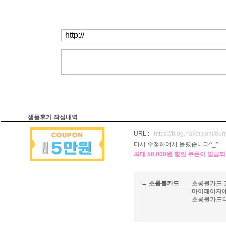
샘플후기 작성내역
URL :
https://blog.naver.com/
다시 수정하여서 올렸습니다^_^
최대 50,000원 할인 쿠폰이 발급
→ 초롱불카드
초롱불카드 
마이페이지에
초롱불카드와 